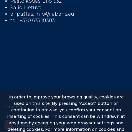
Pašto kodas: LT-51332
Šalis: Lietuva
el. paštas: info@faberis.eu
tel.: +370 673 18383
In order to improve your browsing quality, cookies are
Titulinis
Paslaugos
Produktai
Apie mus
used on this site. By pressing "Accept" button or
Naujienos
Kontaktai
continuing to browse, you confirm your consent on
inserting of cookies. This consent can be withdrawn at
any time by changing your web browser settings and
deleting cookies. For more information on cookies and