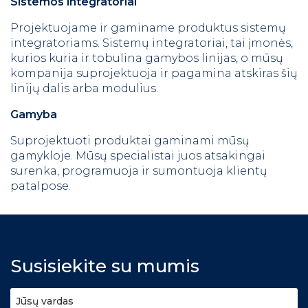
Sistemos integratoriai
P
rojektuojame ir gaminame produktus sistemų
integratoriams. Sistemų integratoriai, tai įmonės,
kurios kuria ir tobulina gamybos linijas, o mūsų
kompanija suprojektuoja ir pagamina atskiras šių
linijų dalis arba modulius.
Gamyba
Suprojektuoti produktai gaminami mūsų
gamykloje. Mūsų specialistai juos atsakingai
surenka, programuoja ir sumontuoja klientų
patalpose.
Susisiekite su mumis