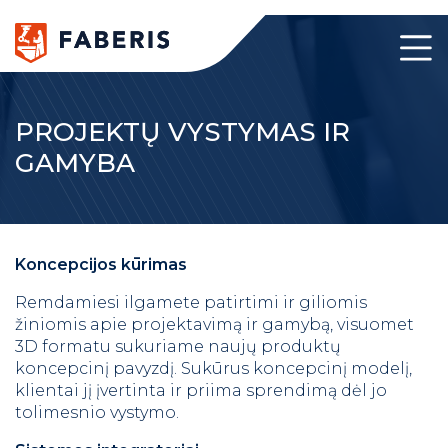
PROJEKTŲ VYSTYMAS IR
GAMYBA
Koncepcijos kūrimas
Remdamiesi ilgamete patirtimi ir giliomis
žiniomis apie projektavimą ir gamybą, visuomet
3D formatu sukuriame naujų produktų
koncepcinį pavyzdį. Sukūrus koncepcinį modelį,
klientai jį įvertinta ir priima sprendimą dėl jo
tolimesnio vystymo.